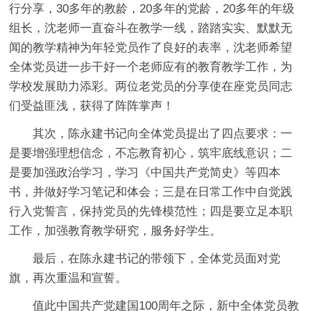
行分享，30多年的教龄，20多年的党龄，20多年的年级
组长，沈老师一直奋斗在教学一线，踏踏实实、默默无
闻的教学精神为年轻党员作了良好的表率，沈老师希望
全体党员进一步干好一个老师应有的教育教学工作，为
学校发展助力添彩。两位老党员的分享使在座党员同志
们受益匪浅，获得了阵阵掌声！
其次，陈永建书记向全体党员提出了四点要求：一
是要增强理想信念，不忘教育初心，筑牢底线意识；二
是要加强政治学习，学习《中国共产党简史》等四本
书，并做好学习笔记和体会；三是在日常工作中自觉践
行入党誓言，保持党员的先锋模范性；四是要立足本职
工作，加强教育教学研究，服务好学生。
最后，在陈永建书记的带领下，全体党员面对党
旗，再次重温和宣誓。
值此中国共产党建国100周年之际，新中全体党员教