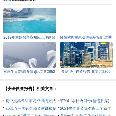
2019年主题教育应知应会理论知
疫情防控主题演讲稿多篇[此文共
识（含答案）[此文共10252字]
4978字]
祝词生日(精选多篇)[此文共2652
食品卫生自查报告[此文共3200
字]
字]
【安全自查报告】相关文章：
初中提高各科学习成绩的方法
节约用水标语口号(精选多篇)
[此文共2526字]
2021五一国际劳动节演讲稿多
[此文共4302字]
2021牛年春节除夕夜四字新年