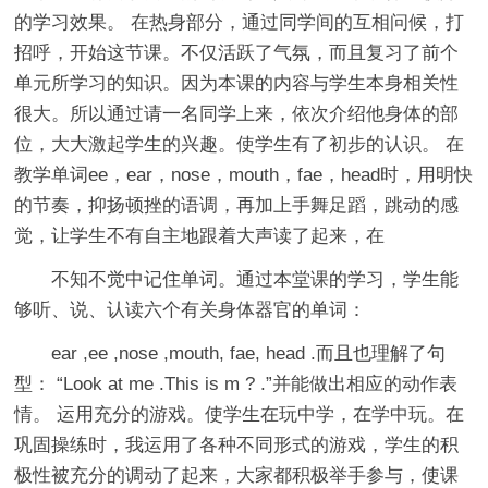
的学习效果。 在热身部分，通过同学间的互相问候，打
招呼，开始这节课。不仅活跃了气氛，而且复习了前个
单元所学习的知识。因为本课的内容与学生本身相关性
很大。所以通过请一名同学上来，依次介绍他身体的部
位，大大激起学生的兴趣。使学生有了初步的认识。 在
教学单词ee，ear，nose，mouth，fae，head时，用明快
的节奏，抑扬顿挫的语调，再加上手舞足蹈，跳动的感
觉，让学生不有自主地跟着大声读了起来，在
不知不觉中记住单词。通过本堂课的学习，学生能
够听、说、认读六个有关身体器官的单词：
ear ,ee ,nose ,mouth, fae, head .而且也理解了句
型： “Look at me .This is m ? .”并能做出相应的动作表
情。 运用充分的游戏。使学生在玩中学，在学中玩。在
巩固操练时，我运用了各种不同形式的游戏，学生的积
极性被充分的调动了起来，大家都积极举手参与，使课