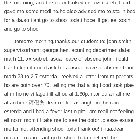
this morning, and the dotor looked me over arefull and
gave me some mediine.he also advised me to sta in bed
for a da.so i ant go to shool toda.i hope ill get eel soon
and go to shool
tomorro morning.thanks.our student to: john smith,
supervisorfrom: george hen, aounting departmentdate:
marh 11, xx subjet: asual leave of absene john, i ould
like to kno if i ould ask for a asual leave of absene from
marh 23 to 2 7.esterda i reeived a letter from m parents,
ho are both over 70, telling me that a big flood took plae
at m home village,i ill all ou at 1:30p.m.or ou an all me
at an time.请假条 dear mr.li, i as aught in the rain
esterda and i had a fever last night.i am reall not feeling
ell no.m mom ill take me to see the dotor .please exuse
me for not attending shool toda thank ou!li hua.dear
migao, im sorr i ant go to shool toda.i helped the