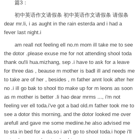
篇3：
初中英语作文请假条 初中英语作文请假条 请假条
dear mr.li, i as aught in the rain esterda and i had a
fever last night.i
am reall not feeling ell no.m mom ill take me to see
the dotor .please exuse me for not attending shool toda
thank ou!li hua.mizhang, sep .i have to ask for a leave
for three das , beause m mother is badl ill and needs me
to take are of her , besides , m father annt look after her
no .i ill go bak to shool tto make up for m leons as soon
as m mother is better .li hao dear mrms ..., i'm not
feeling ver ell toda.i've got a bad old.m father took me to
see a dotor this morning, and the dotor looked me over
arefull and gave me some mediine.he also advised me
to sta in bed for a da.so i an't go to shool toda.i hope i'll