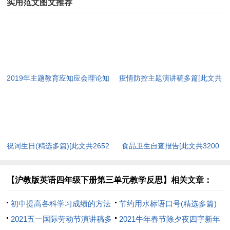
实用范文图文推荐
2019年主题教育应知应会理论知
疫情防控主题演讲稿多篇[此文共
识（含答案）[此文共10252字]
4978字]
祝词生日(精选多篇)[此文共2652
食品卫生自查报告[此文共3200
字]
字]
【沪教版英语四年级下册第三单元教学反思】相关文章：
初中提高各科学习成绩的方法
节约用水标语口号(精选多篇)
[此文共2526字]
2021五一国际劳动节演讲稿多
[此文共4302字]
2021牛年春节除夕夜四字新年