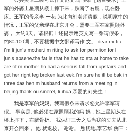
公共英语二级考试作文范文:请假条［题目要求］王
军的外婆上星期从楼上摔下来，跌断了右腿，现在卧
床。王军的母亲李 一花 为此向刘老师请假，说明家中的
情况，王军的父亲现在北京开会，需要王军在家照顾外
婆， 大约3天。请根据上述提示用英文写一张请假条，
约80-100词，不要根据中文翻译写作 文。 dear mr.liu,
i’m li jun’s mother.i’m riting to ask for permiion for li
jun’s absene.the fat is that he has to sta at home to take
are of m mother ho had a serious fall from upstairs and
got her right leg broken last eek.i’m sure he ill be bak in
three das hen m husband returns from a meeting in
beijing.thank ou.sinerel, li ihua 亲爱的刘先生：
我是李军的妈妈。我写假条来请求您允许李军请
假。 事实是, 他必须在家照顾我的妈 妈，她上星期从在
楼上摔下，右腿骨折。 我保证三天之后当我的丈夫从北
京开会回来， 他 就返校。 谢谢。 恳切地,李艺华 例三：