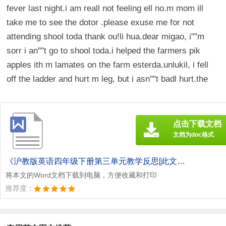
fever last night.i am reall not feeling ell no.m mom ill
take me to see the dotor .please exuse me for not
attending shool toda thank ou!li hua.dear migao, i''''m
sorr i an''''t go to shool toda.i helped the farmers pik
apples ith m lamates on the farm esterda.unlukil, i fell
off the ladder and hurt m leg, but i asn''''t badl hurt.the
点击下载文档
文档为doc格式
《沪教版英语四年级下册第三单元教学反思[此文共3158字].doc》
将本文的Word文档下载到电脑，方便收藏和打印
推荐度：