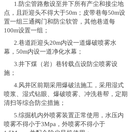
1.防尘管路敷设至井下所有产尘和接尘地
点，且距迎头不得大于50m；皮带巷每50m设
置一组三通阀门和防尘软管，其他巷道每
100m设置一组；
2.巷道距迎头20m内设一道爆破喷雾水
幕，50m内设一道净化水幕；
3.井下煤（岩）巷转载点设防尘喷雾设
施；
4.风井区前期采用爆破法施工，采用湿式
喷浆、湿式钻眼、爆破喷雾、冲洗巷帮，定期
清扫等综合防尘措施；
5.综掘机内外喷雾装置正常使用，水压内
喷雾不得小于3Mpa，外喷雾不得小于