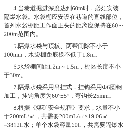
4.当巷道掘进深度达到60m时，必须安装
隔爆水袋。水袋棚应安设在巷道的直线部位，
首列水袋棚距工作面正头的距离应保持在60～
200m范围内。
5.隔爆水袋与顶板、两帮间隙不小于
100mm，水袋棚距底板不低于1.8m。
6.水袋棚间距1.2m～1.5m，棚区长度不小
于30m。
7.隔爆水袋采用吊挂式，挂钩采用Ф6圆钢
加工，挂钩角度为60°±5°，弯钩长25mm。
8.根据《煤矿安全规程》要求，水量不小
于200mL/㎡，共需要200mL/㎡×19.06㎡
=3812L水；单个水袋容量60L，共需要隔爆水