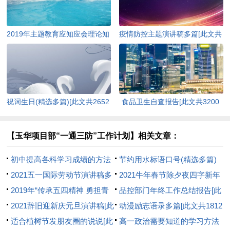
2019年主题教育应知应会理论知
疫情防控主题演讲稿多篇[此文共
识（含答案）[此文共10252字]
4978字]
祝词生日(精选多篇)[此文共2652
食品卫生自查报告[此文共3200
字]
字]
【玉华项目部“一通三防”工作计划】相关文章：
初中提高各科学习成绩的方法
节约用水标语口号(精选多篇)
[此文共2526字]
2021五一国际劳动节演讲稿多
[此文共4302字]
2021牛年春节除夕夜四字新年
篇[此文共3197字]
2019年“传承五四精神 勇担青
对联【90对】[此文共805字]
品控部门年终工作总结报告[此
春使命”演讲比赛方案[此文共
2021辞旧迎新庆元旦演讲稿[此
文共6608字]
动漫励志语录多篇[此文共1812
638字]
文共3960字]
适合植树节发朋友圈的说说[此
字]
高一政治需要知道的学习方法