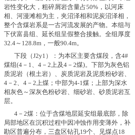
岩性变化大，粗碎屑岩含量占50%，以河床
相、河漫滩相为主，夹沼泽相和泥炭沼泽相，
整个含煤岩系是一古河流发展的产物。本组与
下伏富县组、延长组呈假整合接触。全组厚度
32.4～128.8m，一般90.4m。
下段（J2y1）：为本区主要含煤段，含4#
煤组(4－1、4－2上及4－2煤)。下部为灰色铝
质泥岩（根土岩）、炭质泥岩及泥质粉砂岩、
4－2、4－2上煤；中部为4-1煤；上部为深水
相灰色～深灰色粉砂岩、细砂岩、砂质泥岩互
层。
4－2煤：位于含煤地层延安组最底部，除
局部地区在沉积过程中因冲蚀作用变薄外，补
勘区普遍分布，三盘区钻孔19个、见煤点18