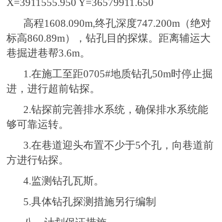
X=3911555.950 Y=36579911.650
高程1608.090m,终孔深度747.200m（绝对
标高860.89m），钻孔目的探煤。距离辅运大
巷掘进巷帮3.6m。
1.在施工至距0705#地质钻孔50m时停止掘
进，进行超前钻探。
2.钻探前完善排水系统，确保排水系统能
够可靠运转。
3.在巷道迎头布置不少于5个孔，向巷道前
方进行钻探。
4.监测钻孔瓦斯。
5.具体钻孔探测措施另行编制