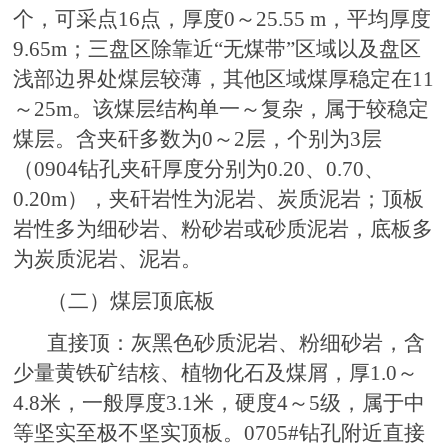
个，可采点16点，厚度0～25.55 m，平均厚度
9.65m；三盘区除靠近“无煤带”区域以及盘区
浅部边界处煤层较薄，其他区域煤厚稳定在11
～25m。该煤层结构单一～复杂，属于较稳定
煤层。含夹矸多数为0～2层，个别为3层
（0904钻孔夹矸厚度分别为0.20、0.70、
0.20m），夹矸岩性为泥岩、炭质泥岩；顶板
岩性多为细砂岩、粉砂岩或砂质泥岩，底板多
为炭质泥岩、泥岩。
（二）煤层顶底板
直接顶：灰黑色砂质泥岩、粉细砂岩，含
少量黄铁矿结核、植物化石及煤屑，厚1.0～
4.8米，一般厚度3.1米，硬度4～5级，属于中
等坚实至极不坚实顶板。0705#钻孔附近直接