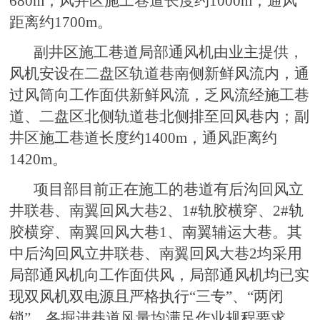
680m，风井区施工巷道长度约1000m，通风
距离约1700m。
副井区施工巷道局部通风机由业主提供，
风机安设在二盘区轨道巷南侧新鲜风流内，通
过风筒向工作面供新鲜风流，乏风流经施工巷
道、二盘区北侧轨道巷北侧排至回风巷内；副
井区施工巷道长度约1400m，通风距离约
1420m。
项目部目前正在施工的巷道有后沟回风立
井联巷、南翼回风大巷2、1#轨胶横穿、2#轨
胶横穿、南翼回风大巷1、南翼辅运大巷。其
中后沟回风立井联巷、南翼回风大巷2均采用
局部通风机向工作面供风，局部通风机均已实
现双风机双电源且严格执行“三专”、“两闭
锁”，各掘进巷道风量均满足作业规程要求，