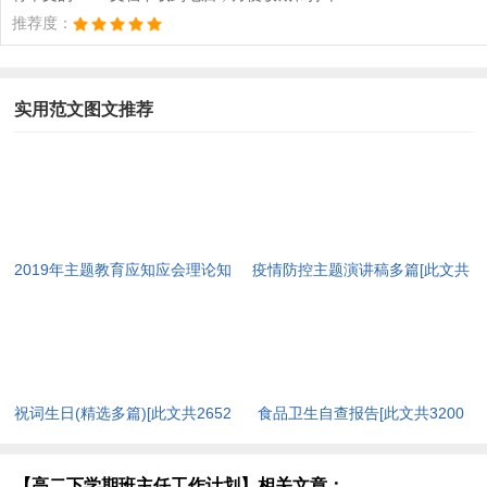
推荐度：
实用范文图文推荐
2019年主题教育应知应会理论知
疫情防控主题演讲稿多篇[此文共
识（含答案）[此文共10252字]
4978字]
祝词生日(精选多篇)[此文共2652
食品卫生自查报告[此文共3200
字]
字]
【高二下学期班主任工作计划】相关文章：