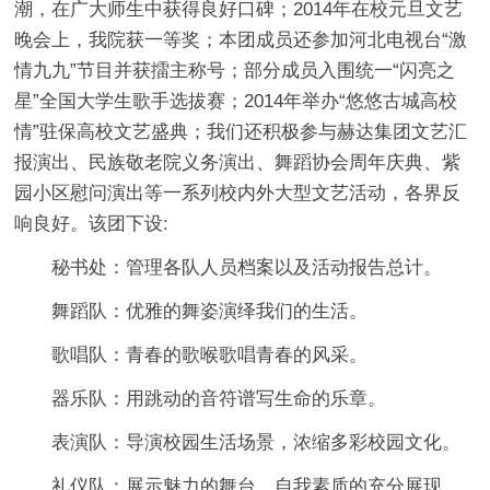
潮，在广大师生中获得良好口碑；2014年在校元旦文艺
晚会上，我院获一等奖；本团成员还参加河北电视台“激
情九九”节目并获擂主称号；部分成员入围统一“闪亮之
星”全国大学生歌手选拔赛；2014年举办“悠悠古城高校
情”驻保高校文艺盛典；我们还积极参与赫达集团文艺汇
报演出、民族敬老院义务演出、舞蹈协会周年庆典、紫
园小区慰问演出等一系列校内外大型文艺活动，各界反
响良好。该团下设:
秘书处：管理各队人员档案以及活动报告总计。
舞蹈队：优雅的舞姿演绎我们的生活。
歌唱队：青春的歌喉歌唱青春的风采。
器乐队：用跳动的音符谱写生命的乐章。
表演队：导演校园生活场景，浓缩多彩校园文化。
礼仪队：展示魅力的舞台，自我素质的充分展现。