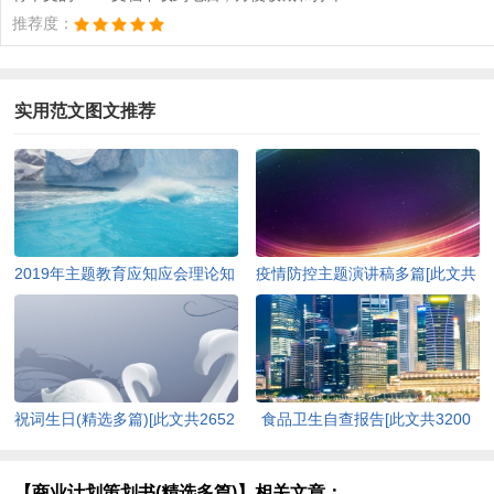
推荐度：
实用范文图文推荐
2019年主题教育应知应会理论知
疫情防控主题演讲稿多篇[此文共
识（含答案）[此文共10252字]
4978字]
祝词生日(精选多篇)[此文共2652
食品卫生自查报告[此文共3200
字]
字]
【商业计划策划书(精选多篇)】相关文章：