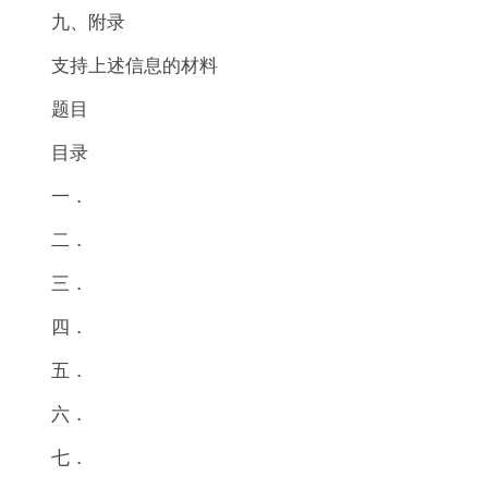
九、附录
支持上述信息的材料
题目
目录
一．
二．
三．
四．
五．
六．
七．