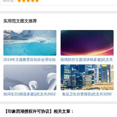
推荐度：
实用范文图文推荐
2019年主题教育应知应会理论知
疫情防控主题演讲稿多篇[此文共
识（含答案）[此文共10252字]
4978字]
祝词生日(精选多篇)[此文共2652
食品卫生自查报告[此文共3200
字]
字]
【印象西湖授权许可协议】相关文章：