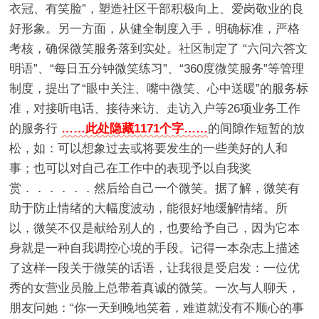
衣冠、有笑脸”，塑造社区干部积极向上、爱岗敬业的良
好形象。另一方面，从健全制度入手，明确标准，严格
考核，确保微笑服务落到实处。社区制定了 “六问六答文
明语”、“每日五分钟微笑练习”、“360度微笑服务”等管理
制度，提出了“眼中关注、嘴中微笑、心中送暖”的服务标
准，对接听电话、接待来访、走访入户等26项业务工作
的服务行
……此处隐藏1171个字……
的间隙作短暂的放
松，如：可以想象过去或将要发生的一些美好的人和
事；也可以对自己在工作中的表现予以自我奖
赏．．．．．．然后给自己一个微笑。据了解，微笑有
助于防止情绪的大幅度波动，能很好地缓解情绪。所
以，微笑不仅是献给别人的，也要给予自己，因为它本
身就是一种自我调控心境的手段。记得一本杂志上描述
了这样一段关于微笑的话语，让我很是受启发：一位优
秀的女营业员脸上总带着真诚的微笑。一次与人聊天，
朋友问她：“你一天到晚地笑着，难道就没有不顺心的事