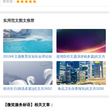
推荐度：
实用范文图文推荐
2019年主题教育应知应会理论知
疫情防控主题演讲稿多篇[此文共
识（含答案）[此文共10252字]
4978字]
祝词生日(精选多篇)[此文共2652
食品卫生自查报告[此文共3200
字]
字]
【微笑服务标语】相关文章：