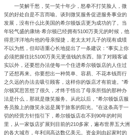
一笑解千愁，笑一笑十年少，怒拳不打笑脸人，微
笑的好处自是不言而喻。谈到微笑服务促进服务事业的
发展，没有什么比美国的希尔顿饭店更为成功的了。当
年轻气盛的康纳·希尔顿已经拥有5100万美元的时候，他
得意洋洋地向他的母亲报捷，老太太对儿子的现有成绩
不以为然，但却语重心长地提出了一条建议：“事实上你
必须把握住比5100万美元更值钱的东西。除了对顾客诚
实以外，还要想办法使每一个住进希尔顿饭店的人住过
了还想再来。你要想出一种简单、容易、不花本钱而行
之久远的办法去吸引顾客，这样你的饭店才有前途。”希
尔顿冥思苦想了很久，才终于悟出了母亲所指的那种办
法是什么，那就是微笑服务。从此以后，“希尔顿饭店服
务员脸上的微笑永远是属于旅客的阳光。”在这条高于一
切的经营方针指引下，希尔顿饭店在不到90年的时间
里，从一家饭店扩展到目前的210多家，遍布世界五大洲
的各大城市，年利润高达数亿美元。资金则由起家时的