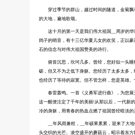
穿过季节的群山，越过时间的隧道，金菊飘
的大地，遍地歌颂。
这十月的第一天是我们伟大祖国__周岁的
鸽子的哨音，有十三亿华夏儿女的欢笑，正以豪
石的信念与对伟大祖国赞美的诗行。
俯首沉思，坎坷几多。曾经，您好似一头睡
砺，但又不为之低下身躯。您经历了太多太多，
也经历了等待的寂寞。但不管怎样，您是英雄。“
春雷轰鸣。一首《义勇军进行曲》，为您展
这一醒便注定了千年的美丽!从那以后，一代新
冷的身躯，用青春的热血点燃了祖国曾经暗淡的
__年风雨兼程，__年硕果累累，迎来了大
头交织的光芒。凌空盛开的蘑菇云，昭示着东方