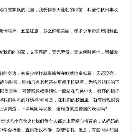
你白雪飘飘的北国，我爱你春天蓬勃的秧苗，我爱你秋日丰收
豪情满怀。五星红旗，多么鲜艳美丽，使多少革命先烈用鲜血
爱我们的国家，义不容辞，责无旁贷。无论何时何地，我都爱
们的身边，有多少榜样就像蜡烛在默默地奉献着：天还没亮，
人静的时候，唯独只有老师还在房间里忙碌着，为培养祖国的下
太阳当空照，可警察叔叔像钢铁一般站在马路中央，有序的指挥
得我们学习的好榜样阿!可是，在我们的校园里，就有出现浪费
上课捣蛋，下课疯闹等现象，这难道就是爱国的表现吗?
毋以恶小而为之!”我们每个人都是上帝精心培育的，从妈妈的
中学会行走，直到孜孜不倦，刻苦读书。但是，有些同学却因