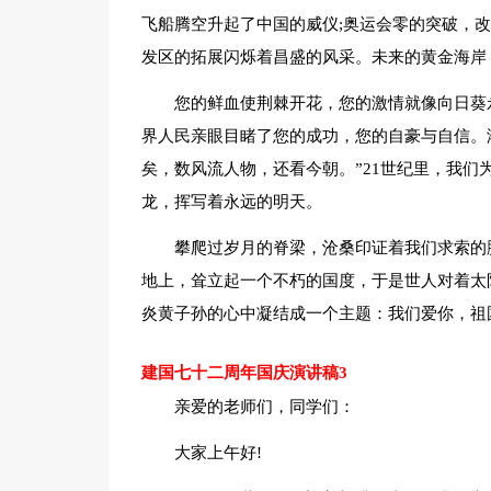
飞船腾空升起了中国的威仪;奥运会零的突破，改
发区的拓展闪烁着昌盛的风采。未来的黄金海岸
您的鲜血使荆棘开花，您的激情就像向日葵
界人民亲眼目睹了您的成功，您的自豪与自信。
矣，数风流人物，还看今朝。”21世纪里，我们
龙，挥写着永远的明天。
攀爬过岁月的脊梁，沧桑印证着我们求索的
地上，耸立起一个不朽的国度，于是世人对着太
炎黄子孙的心中凝结成一个主题：我们爱你，祖
建国七十二周年国庆演讲稿3
亲爱的老师们，同学们：
大家上午好!