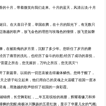
香的十月，带着微笑向我们走来。十月的蓝天，风清云淡;十月
华诞日。在大喜日子里，举国欢腾，在十月的阳光下，有无数只
迈激越的歌声，放飞金色的理想与玫瑰色的憧憬，放飞坚如磐
狮，在被欺侮的岁月里，沉默了多少年。您听任了岁月的磨
经历了痛苦的洗礼，也经历了奋斗的欣慰;经历了成功的喜悦，
雷霆之所击，您无摧折，万钧之所压，您无泯灭”!
开了新篇章。以前的一切悲哀被击得遍体鳞伤。您终于醒了，
的天之骄子站立起来，他们用自己的灵魂之火温暖了祖国一度冰
灵魂，用激越的歌声纺织了祖国的一身彩霞。
地铺锦绣，长空舞彩虹，__年五彩缤纷的画册，辉耀着镰刀和斧
睡狮的觉醒;南极冰川飘扬的五星红旗，显示了华夏儿女的气概;