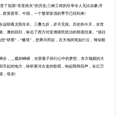
变了祖国“东亚病夫”的历史;三峡工程的壮举令人无比自豪;开
，群英荟萃。中国，一个繁荣富强的季节已经到来!
永远朝着太阳生长。三叠九折，岁月无痕。历史的今天，全世
港、澳的回归，标志了西方对亚洲殖民统治的彻底结束。“俱往
为您“研墨”，“蘸笔”，您乘兴而起，在天地间笔如行云，锋似蛟
脚步，__载的峥嵘，光荣着子孙们心中的梦想，东方瑰丽的大
阳升起的地方，聆听黄河古老的歌唱，响起阵阵回声，在亿万
国，母亲!