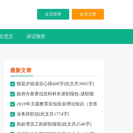
会员登录
会员注册
文范文
讲话致辞
最新文章
朝花夕拾读后心得400字[此文共3965字]
政府办督查信息科科长述职报告-述职报
2019年主题教育应知应会理论知识（含答
告[此文共10194字]
业务辞职信[此文共1774字]
案）[此文共10252字]
热处理员工的辞职报告[此文共2540字]