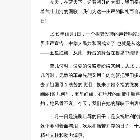
今天，在蓝天下，迎着初升的太阳，我们举
着气壮山河的国歌，我们为这一庄严的队礼而自
日!
1949年10月1日，一个振聋发聩的声音
界庄严宣告：中华人民共和国成立了!也就是从
——五星红旗。从此，野蛮的舞台在摇晃中缥缈
曾几何时，贪婪的侵略者纷纷来到，从此，
几何时，无数的革命先烈又用血肉之躯把我们多
去了祖国母亲凄苦的眼泪，换来了她幸福的微笑
绚丽!曾几何时，五星红旗，在地球的面庞中照耀
灼，她风骨不衰。今天，我们在她的辉映下由衷
十月一日是洗刷耻辱的日子，是庆祝胜利的
这个参和着血与泪，欢乐和痛苦并存的日子。十
精神支柱和动力源泉。