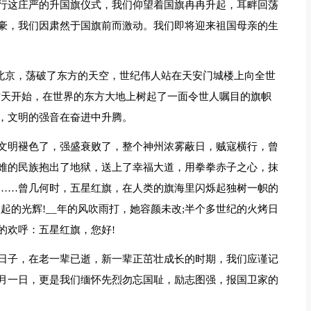
行这庄严的升国旗仪式，我们仰望着国旗冉冉升起，耳畔回荡
豪，我们因肃然于国旗前而激动。我们即将迎来祖国母亲的生
响彻北京，荡破了东方的天空，世纪伟人站在天安门城楼上向全世
这天开始，在世界的东方大地上树起了一面令世人嘱目的旗帜
，文明的强音在奋进中升腾。
文明褪色了，强盛衰败了，整个神州浓雾蔽日，贼寇横行，曾
难的民族抱出了地狱，送上了幸福大道，用拳拳赤子之心，抹
……曾几何时，五星红旗，在人类的旗海里闪烁起独树一帜的
起的光辉!__年的风吹雨打，她容颜未改;半个多世纪的火烤日
的欢呼：五星红旗，您好!
日子，在老一辈已逝，新一辈正茁壮成长的时期，我们应谨记
月一日，更是我们缅怀先烈勿忘国耻，励志图强，报国卫家的