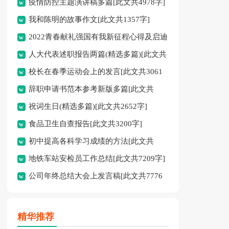
疫情防控主题演讲稿多篇[此文共4978字]
我和陈明的故事作文[此文共1357字]
2022青春献礼强国有我新征程心得及启迪
人大代表述职报告两篇(精选多篇)[此文共
多篇[此文共4095字]
校长在春季运动会上的发言[此文共3061
12798字]
辞职申请书范本参考新版多篇[此文共
字]
祝词生日(精选多篇)[此文共2652字]
2986字]
食品卫生自查报告[此文共3200字]
初中提高各科学习成绩的方法[此文共
地铁车站安检员工作总结[此文共7209字]
2526字]
公司年终总结大会上发言稿[此文共7776
字]
精华推荐