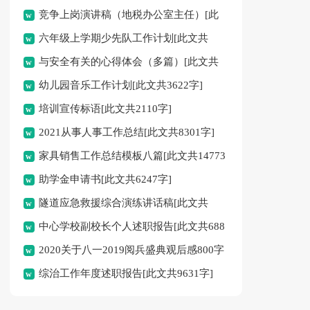
竞争上岗演讲稿（地税办公室主任）[此
六年级上学期少先队工作计划[此文共
文共10308字]
与安全有关的心得体会（多篇）[此文共
8117字]
幼儿园音乐工作计划[此文共3622字]
8053字]
培训宣传标语[此文共2110字]
2021从事人事工作总结[此文共8301字]
家具销售工作总结模板八篇[此文共14773
助学金申请书[此文共6247字]
字]
隧道应急救援综合演练讲话稿[此文共
中心学校副校长个人述职报告[此文共688
1375字]
2020关于八一2019阅兵盛典观后感800字
字]
综治工作年度述职报告[此文共9631字]
作文多篇[此文共3560字]