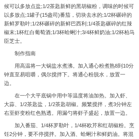
候可以多放点盐;1/2茶匙新鲜的黑胡椒粉，调味的时候可
以多放点;1罐子(15盎司)番茄，切块去水的;1/2杯碾碎的
新鲜罗勒叶;1/2杯碾碎的新鲜巴西利;1/4茶匙碾碎的红辣
椒末;1杯红白葡萄酒;1/3杯蛤蜊汁;3/4杯鲜奶油;1/2杯柏马
臣芝士。
制作指南
用高温将一大锅盐水煮沸。加入通心粉煮熟8到10分
钟直至易咀嚼，偶尔搅拌下。将通心粉脱水，放置一
边。
在一个大平底锅中用中等温度将油加热。加入虾、
大蒜、1/2茶匙盐，1/2茶匙胡椒。频繁搅拌，煮3分钟左
右至虾变粉红色熟透。用漏勺将虾子盛起，放置一边。
加入番茄、1/4杯罗勒叶，1/4杯欧芹和红胡椒粉。烹
饪2分钟，要不停搅拌。加入酒、蛤蜊汁和鲜奶油。将混