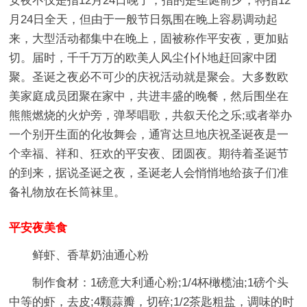
安夜不仅是指12月24日晚了，指的是圣诞前夕，特指12
月24日全天，但由于一般节日氛围在晚上容易调动起
来，大型活动都集中在晚上，固被称作平安夜，更加贴
切。届时，千千万万的欧美人风尘仆仆地赶回家中团
聚。圣诞之夜必不可少的庆祝活动就是聚会。大多数欧
美家庭成员团聚在家中，共进丰盛的晚餐，然后围坐在
熊熊燃烧的火炉旁，弹琴唱歌，共叙天伦之乐;或者举办
一个别开生面的化妆舞会，通宵达旦地庆祝圣诞夜是一
个幸福、祥和、狂欢的平安夜、团圆夜。期待着圣诞节
的到来，据说圣诞之夜，圣诞老人会悄悄地给孩子们准
备礼物放在长筒袜里。
平安夜美食
鲜虾、香草奶油通心粉
制作食材：1磅意大利通心粉;1/4杯橄榄油;1磅个头
中等的虾，去皮;4颗蒜瓣，切碎;1/2茶匙粗盐，调味的时