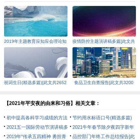
2019年主题教育应知应会理论知
疫情防控主题演讲稿多篇[此文共
识（含答案）[此文共10252字]
4978字]
祝词生日(精选多篇)[此文共2652
食品卫生自查报告[此文共3200
字]
字]
【2021年平安夜的由来和习俗】相关文章：
初中提高各科学习成绩的方法
节约用水标语口号(精选多篇)
[此文共2526字]
2021五一国际劳动节演讲稿多
[此文共4302字]
2021牛年春节除夕夜四字新年
篇[此文共3197字]
2019年“传承五四精神 勇担青
对联【90对】[此文共805字]
品控部门年终工作总结报告[此