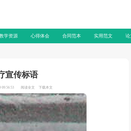
教学资源
心得体会
合同范本
实用范文
论
疗宣传标语
09:56:53
阅读全文
下载本文