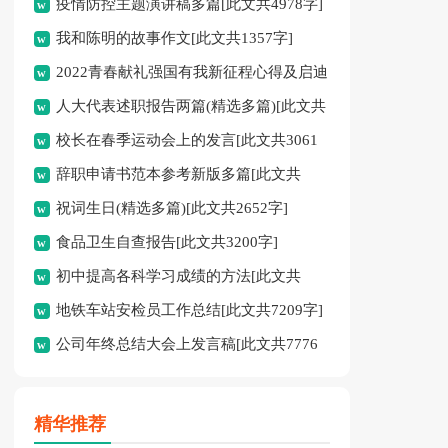
疫情防控主题演讲稿多篇[此文共4978字]
我和陈明的故事作文[此文共1357字]
2022青春献礼强国有我新征程心得及启迪
人大代表述职报告两篇(精选多篇)[此文共
多篇[此文共4095字]
校长在春季运动会上的发言[此文共3061
12798字]
辞职申请书范本参考新版多篇[此文共
字]
祝词生日(精选多篇)[此文共2652字]
2986字]
食品卫生自查报告[此文共3200字]
初中提高各科学习成绩的方法[此文共
地铁车站安检员工作总结[此文共7209字]
2526字]
公司年终总结大会上发言稿[此文共7776
字]
精华推荐