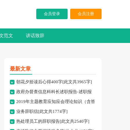
会员登录
会员注册
文范文
讲话致辞
最新文章
朝花夕拾读后心得400字[此文共3965字]
政府办督查信息科科长述职报告-述职报
2019年主题教育应知应会理论知识（含答
告[此文共10194字]
业务辞职信[此文共1774字]
案）[此文共10252字]
热处理员工的辞职报告[此文共2540字]