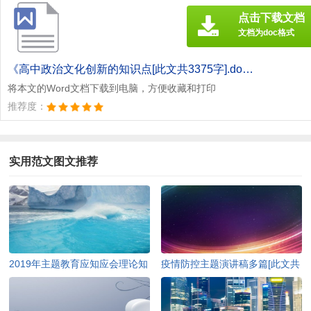
点击下载文档
文档为doc格式
《高中政治文化创新的知识点[此文共3375字].doc》
将本文的Word文档下载到电脑，方便收藏和打印
推荐度：
实用范文图文推荐
2019年主题教育应知应会理论知
疫情防控主题演讲稿多篇[此文共
识（含答案）[此文共10252字]
4978字]