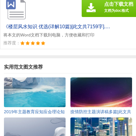
点击下载文档
文档为doc格式
《楼层风水知识 优选(详解10篇)[此文共7159字].doc》
将本文的Word文档下载到电脑，方便收藏和打印
推荐度：
实用范文图文推荐
2019年主题教育应知应会理论知
疫情防控主题演讲稿多篇[此文共
识（含答案）[此文共10252字]
4978字]