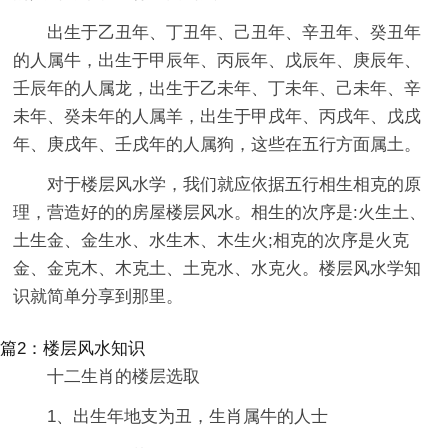
出生于乙丑年、丁丑年、己丑年、辛丑年、癸丑年
的人属牛，出生于甲辰年、丙辰年、戊辰年、庚辰年、
壬辰年的人属龙，出生于乙未年、丁未年、己未年、辛
未年、癸未年的人属羊，出生于甲戌年、丙戌年、戊戌
年、庚戌年、壬戌年的人属狗，这些在五行方面属土。
对于楼层风水学，我们就应依据五行相生相克的原
理，营造好的的房屋楼层风水。相生的次序是:火生土、
土生金、金生水、水生木、木生火;相克的次序是火克
金、金克木、木克土、土克水、水克火。楼层风水学知
识就简单分享到那里。
篇2：楼层风水知识
十二生肖的楼层选取
1、出生年地支为丑，生肖属牛的人士