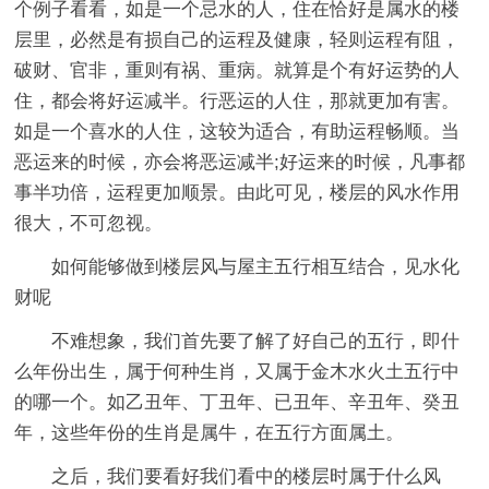
个例子看看，如是一个忌水的人，住在恰好是属水的楼
层里，必然是有损自己的运程及健康，轻则运程有阻，
破财、官非，重则有祸、重病。就算是个有好运势的人
住，都会将好运减半。行恶运的人住，那就更加有害。
如是一个喜水的人住，这较为适合，有助运程畅顺。当
恶运来的时候，亦会将恶运减半;好运来的时候，凡事都
事半功倍，运程更加顺景。由此可见，楼层的风水作用
很大，不可忽视。
如何能够做到楼层风与屋主五行相互结合，见水化
财呢
不难想象，我们首先要了解了好自己的五行，即什
么年份出生，属于何种生肖，又属于金木水火土五行中
的哪一个。如乙丑年、丁丑年、已丑年、辛丑年、癸丑
年，这些年份的生肖是属牛，在五行方面属土。
之后，我们要看好我们看中的楼层时属于什么风