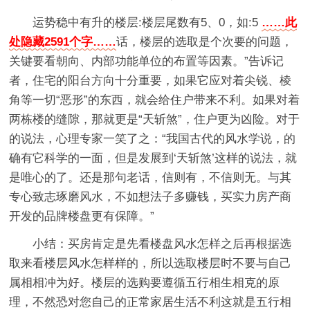
运势稳中有升的楼层:楼层尾数有5、0，如:5
……此
处隐藏2591个字……
话，楼层的选取是个次要的问题，
关键要看朝向、内部功能单位的布置等因素。”告诉记
者，住宅的阳台方向十分重要，如果它应对着尖锐、棱
角等一切“恶形”的东西，就会给住户带来不利。如果对着
两栋楼的缝隙，那就更是“天斩煞”，住户更为凶险。对于
的说法，心理专家一笑了之：“我国古代的风水学说，的
确有它科学的一面，但是发展到‘天斩煞’这样的说法，就
是唯心的了。还是那句老话，信则有，不信则无。与其
专心致志琢磨风水，不如想法子多赚钱，买实力房产商
开发的品牌楼盘更有保障。”
小结：买房肯定是先看楼盘风水怎样之后再根据选
取来看楼层风水怎样样的，所以选取楼层时不要与自己
属相相冲为好。楼层的选购要遵循五行相生相克的原
理，不然恐对您自己的正常家居生活不利这就是五行相