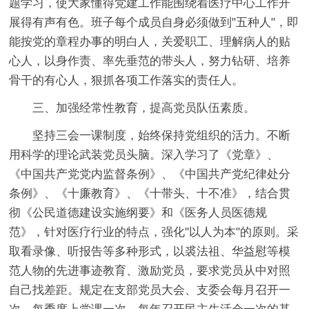
题学习，使大家懂得党建工作能围绕着医疗中心工作开
展得有声有色。班子每个成员自身必须做到"五种人"，即
能按党的章程办事的明白人，关爱职工、理解病人的贴
心人，以身作责、率先垂范的带头人，努力钻研、培养
骨干的有心人，狠抓各项工作落实的责任人。
三、加强经常性教育，提高党员队伍素质。
坚持三会一课制度，始终保持党组织的活力。不断
用科学的理论武装党员头脑。深入学习了《党章》、
《中国共产党党内监督条例》、《中国共产党纪律处分
条例》、《十廉教育》、《十带头、十不准》，结合贯
彻《公民道德建设实施纲要》和《医务人员医德规
范》，针对医疗行业的特点，强化"以人为本"的原则。采
取看录像、听报告等多种形式，以裘法祖、华益慰等模
范人物的先进事迹教育、激励党员，要求党员从中对照
自己找差距。规定在支部党员大会、支委会每月召开一