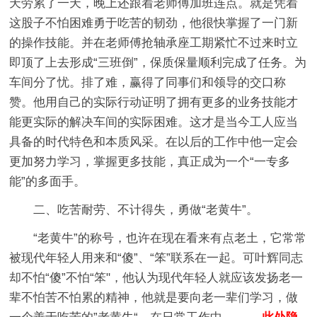
天劳累了一天，晚上还跟着老师傅加班连点。就是凭着
这股子不怕困难勇于吃苦的韧劲，他很快掌握了一门新
的操作技能。并在老师傅抢轴承座工期紧忙不过来时立
即顶了上去形成“三班倒”，保质保量顺利完成了任务。为
车间分了忧。排了难，赢得了同事们和领导的交口称
赞。他用自己的实际行动证明了拥有更多的业务技能才
能更实际的解决车间的实际困难。这才是当今工人应当
具备的时代特色和本质风采。在以后的工作中他一定会
更加努力学习，掌握更多技能，真正成为一个“一专多
能”的多面手。
二、吃苦耐劳、不计得失，勇做“老黄牛”。
“老黄牛”的称号，也许在现在看来有点老土，它常常
被现代年轻人用来和“傻”、“笨”联系在一起。可叶辉同志
却不怕“傻”不怕“笨"，他认为现代年轻人就应该发扬老一
辈不怕苦不怕累的精神，他就是要向老一辈们学习，做