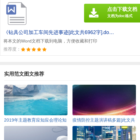
点击下载文档
文档为doc格式
《钻具公司加工车间先进事迹[此文共6962字].doc》
将本文的Word文档下载到电脑，方便收藏和打印
推荐度：
实用范文图文推荐
2019年主题教育应知应会理论知
疫情防控主题演讲稿多篇[此文共
识（含答案）[此文共10252字]
4978字]