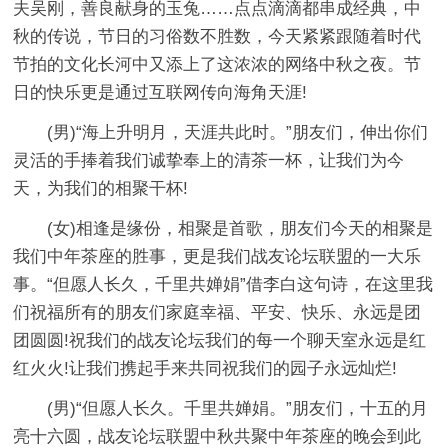
夫吴刚，善良献身的玉兔……点点滴滴都串成经典，中
秋的传说，节日的习俗数不胜数，今天紧紧跟随着时代
节拍的文化长河中又添上了这浓浓的网络中秋之夜。节
日的快乐更是通过互联网传向海角天涯!
(男)“海上升明月，天涯共此时。”朋友们，伸出你们
灵活的手捧着我们诚挚奉上的清茶一杯，让我们为今
天，为我们的相聚干杯!
(女)相逢是缘份，相聚是首歌，朋友们今天的相聚是
我们中年茶座的胜事，更是我们战友论坛联盟的一大乐
事。“但愿人长久，千里共婵娟”借李白这句诗，在这里我
们祝福所有的朋友们家庭幸福、平安、快乐、永远是团
团圆圆!祝我们的战友论坛我们的每一个聊天室永远是红
红火火!让我们携起手来共同祝我们的园子永远灿烂!
(男)“但愿人长久。千里共婵娟。”朋友们，十五的月
亮十六圆，战友论坛联盟中秋共聚中年茶座的晚会到此