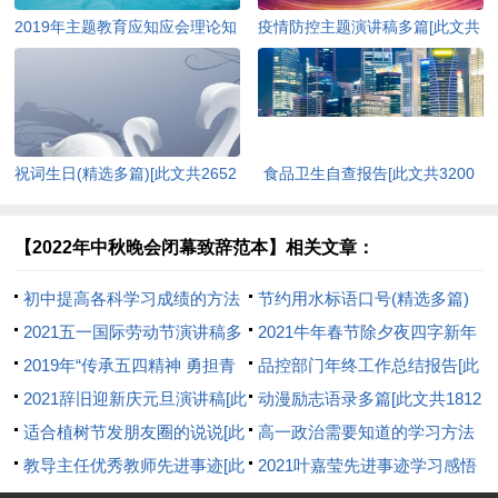
2019年主题教育应知应会理论知
疫情防控主题演讲稿多篇[此文共
识（含答案）[此文共10252字]
4978字]
祝词生日(精选多篇)[此文共2652
食品卫生自查报告[此文共3200
字]
字]
【2022年中秋晚会闭幕致辞范本】相关文章：
初中提高各科学习成绩的方法
节约用水标语口号(精选多篇)
[此文共2526字]
2021五一国际劳动节演讲稿多
[此文共4302字]
2021牛年春节除夕夜四字新年
篇[此文共3197字]
2019年“传承五四精神 勇担青
对联【90对】[此文共805字]
品控部门年终工作总结报告[此
春使命”演讲比赛方案[此文共
2021辞旧迎新庆元旦演讲稿[此
文共6608字]
动漫励志语录多篇[此文共1812
638字]
文共3960字]
适合植树节发朋友圈的说说[此
字]
高一政治需要知道的学习方法
文共5515字]
教导主任优秀教师先进事迹[此
[此文共1597字]
2021叶嘉莹先进事迹学习感悟