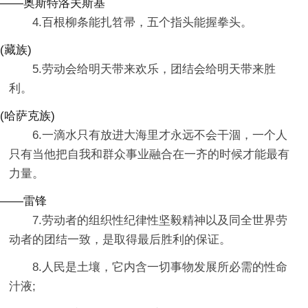
——奥斯特洛夫斯基
4.百根柳条能扎笤帚，五个指头能握拳头。
(藏族)
5.劳动会给明天带来欢乐，团结会给明天带来胜
利。
(哈萨克族)
6.一滴水只有放进大海里才永远不会干涸，一个人
只有当他把自我和群众事业融合在一齐的时候才能最有
力量。
——雷锋
7.劳动者的组织性纪律性坚毅精神以及同全世界劳
动者的团结一致，是取得最后胜利的保证。
8.人民是土壤，它内含一切事物发展所必需的性命
汁液;