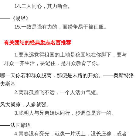
14.二人同心，其力断金。
——《易经》
15.一致是强有力的，而纷争易于被征服。
有关团结的经典励志名言推荐
1.要永远觉得祖国的土地是稳固地在你脚下，要与
群众一齐生活，要记住，是群众教育了你。
哪一天你若和群众脱离，那便是末路的开始。——奥斯特洛
夫斯基
2.离群孤雁飞不远，一个人活力气短。
风大就凉，人多就强。
3.聪明人与兄弟姐妹同行，步调总是齐一的。
——法国谚语
4.青春没有亮光，就像一片沃土，没长庄稼，或者