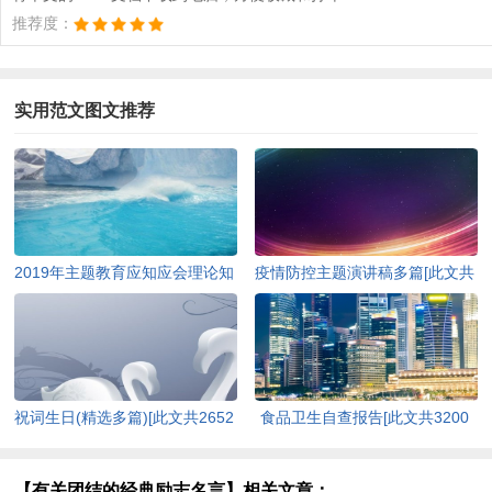
推荐度：
实用范文图文推荐
2019年主题教育应知应会理论知
疫情防控主题演讲稿多篇[此文共
识（含答案）[此文共10252字]
4978字]
祝词生日(精选多篇)[此文共2652
食品卫生自查报告[此文共3200
字]
字]
【有关团结的经典励志名言】相关文章：