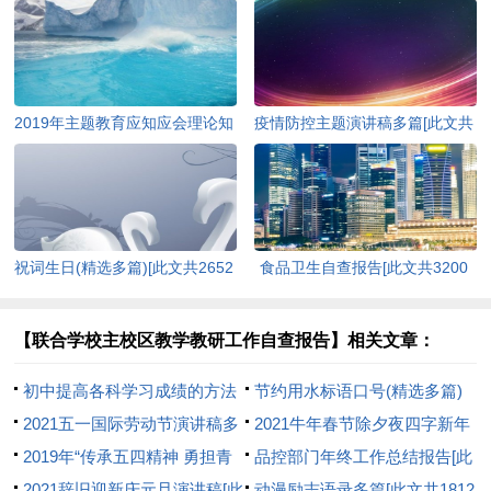
2019年主题教育应知应会理论知
疫情防控主题演讲稿多篇[此文共
识（含答案）[此文共10252字]
4978字]
祝词生日(精选多篇)[此文共2652
食品卫生自查报告[此文共3200
字]
字]
【联合学校主校区教学教研工作自查报告】相关文章：
初中提高各科学习成绩的方法
节约用水标语口号(精选多篇)
[此文共2526字]
2021五一国际劳动节演讲稿多
[此文共4302字]
2021牛年春节除夕夜四字新年
篇[此文共3197字]
2019年“传承五四精神 勇担青
对联【90对】[此文共805字]
品控部门年终工作总结报告[此
春使命”演讲比赛方案[此文共
2021辞旧迎新庆元旦演讲稿[此
文共6608字]
动漫励志语录多篇[此文共1812