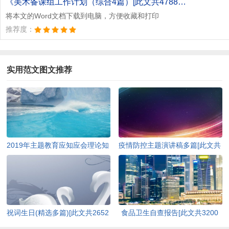
《美术备课组工作计划（综合4篇）[此文共4788字].doc》
将本文的Word文档下载到电脑，方便收藏和打印
推荐度：
实用范文图文推荐
2019年主题教育应知应会理论知
疫情防控主题演讲稿多篇[此文共
识（含答案）[此文共10252字]
4978字]
祝词生日(精选多篇)[此文共2652
食品卫生自查报告[此文共3200
字]
字]