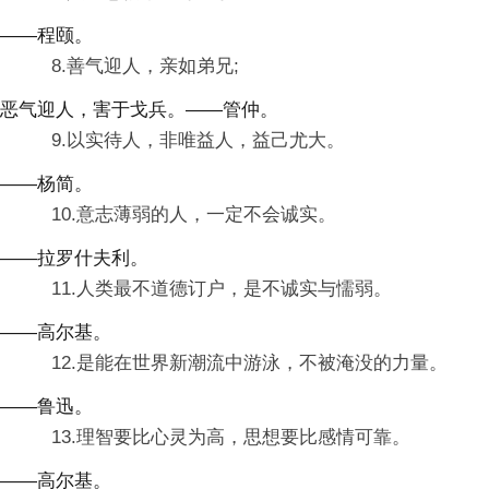
——程颐。
8.善气迎人，亲如弟兄;
恶气迎人，害于戈兵。——管仲。
9.以实待人，非唯益人，益己尤大。
——杨简。
10.意志薄弱的人，一定不会诚实。
——拉罗什夫利。
11.人类最不道德订户，是不诚实与懦弱。
——高尔基。
12.是能在世界新潮流中游泳，不被淹没的力量。
——鲁迅。
13.理智要比心灵为高，思想要比感情可靠。
——高尔基。