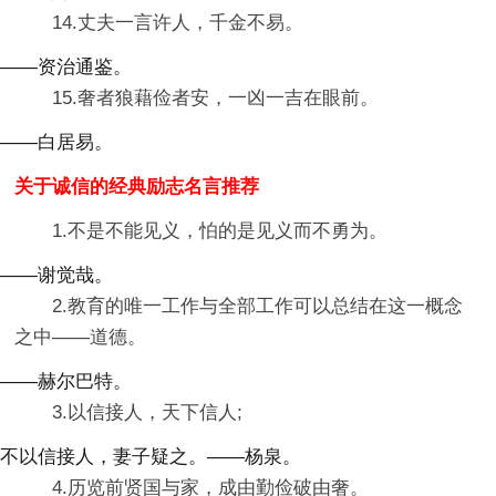
14.丈夫一言许人，千金不易。
——资治通鉴。
15.奢者狼藉俭者安，一凶一吉在眼前。
——白居易。
关于诚信的经典励志名言推荐
1.不是不能见义，怕的是见义而不勇为。
——谢觉哉。
2.教育的唯一工作与全部工作可以总结在这一概念
之中——道德。
——赫尔巴特。
3.以信接人，天下信人;
不以信接人，妻子疑之。——杨泉。
4.历览前贤国与家，成由勤俭破由奢。