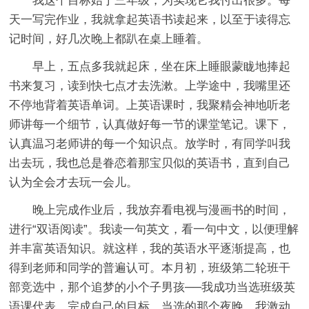
我这个目标始于三年级，为实现它我付出很多。每
天一写完作业，我就拿起英语书读起来，以至于读得忘
记时间，好几次晚上都趴在桌上睡着。
早上，五点多我就起床，坐在床上睡眼蒙眬地捧起
书来复习，读到快七点才去洗漱。上学途中，我嘴里还
不停地背着英语单词。上英语课时，我聚精会神地听老
师讲每一个细节，认真做好每一节的课堂笔记。课下，
认真温习老师讲的每一个知识点。放学时，有同学叫我
出去玩，我也总是眷恋着那宝贝似的英语书，直到自己
认为全会才去玩一会儿。
晚上完成作业后，我放弃看电视与漫画书的时间，
进行“双语阅读”。我读一句英文，看一句中文，以便理解
并丰富英语知识。就这样，我的英语水平逐渐提高，也
得到老师和同学的普遍认可。本月初，班级第二轮班干
部竞选中，那个追梦的小个子男孩──我成功当选班级英
语课代表，完成自己的目标。当选的那个夜晚，我激动